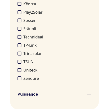
Këorra
Play2Solar
Sossen
Stäubli
Technideal
TP-Link
Trinasolar
TSUN
Uniteck
Zendure
Puissance