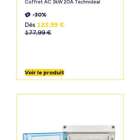
Coffret AC 3kW 20A Technideal
-30%
Dès
123,99
€
177,99
€
Voir le produit