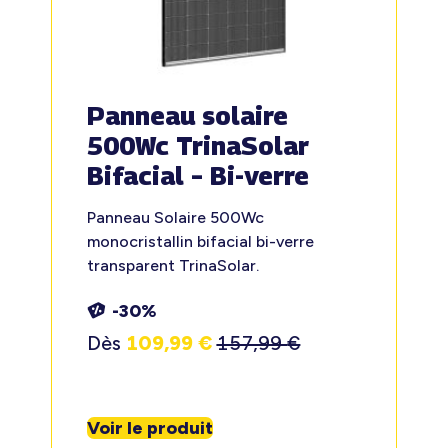
Panneau solaire
500Wc TrinaSolar
Bifacial – Bi-verre
Panneau Solaire 500Wc
monocristallin bifacial bi-verre
transparent TrinaSolar.
-30%
Dès
109,99
€
157,99
€
Voir le produit