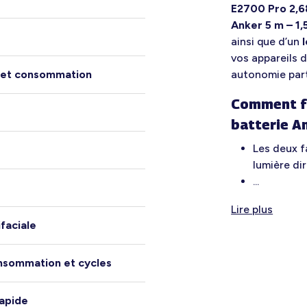
E2700 Pro 2,
Anker 5 m – 1
ainsi que d’un
vos appareils d
ux et consommation
autonomie part
Comment fo
batterie A
Les deux 
lumière dir
...
Lire plus
ifaciale
onsommation et cycles
rapide