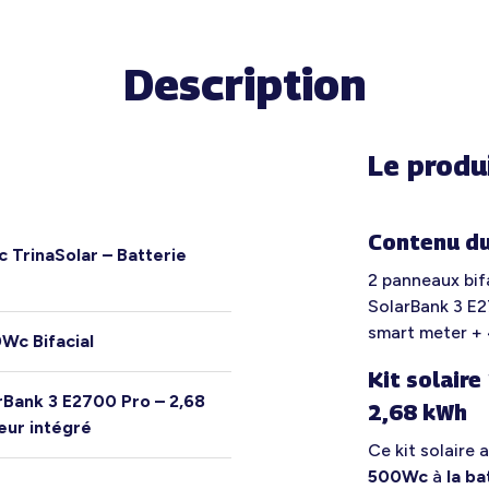
Description
Le produ
Contenu du
c TrinaSolar – Batterie
2 panneaux bif
SolarBank 3 E2
smart meter +
0Wc Bifacial
Kit solair
rBank 3 E2700 Pro – 2,68
2,68 kWh
eur intégré
Ce kit solaire
500Wc
à
la b