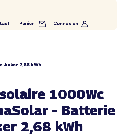
tact
Panier
Connexion
ie Anker 2,68 kWh
 solaire 1000Wc
naSolar – Batterie
er 2,68 kWh