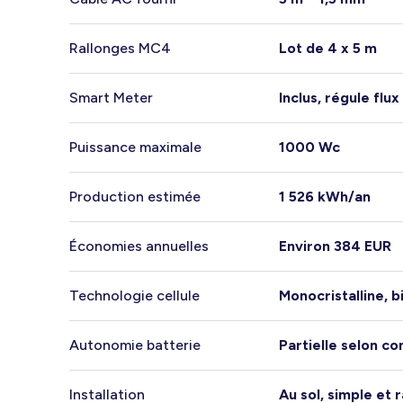
Rallonges MC4
Lot de 4 x 5 m
Smart Meter
Inclus, régule fl
Puissance maximale
1000 Wc
Production estimée
1 526 kWh/an
Économies annuelles
Environ 384 EUR
Technologie cellule
Monocristalline, b
Autonomie batterie
Partielle selon c
Installation
Au sol, simple et 