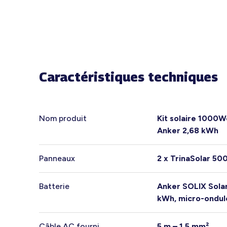
Caractéristiques techniques
Nom produit
Kit solaire 1000W
Anker 2,68 kWh
Panneaux
2 x TrinaSolar 50
Batterie
Anker SOLIX Sola
kWh, micro-ondul
Câble AC fourni
5 m – 1,5 mm²