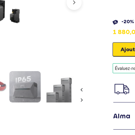
-20%
1 880,
Ajout