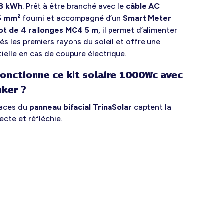
68 kWh
. Prêt à être branché avec le
câble AC
,5 mm²
fourni et accompagné d’un
Smart Meter
lot de 4 rallonges MC4 5 m
, il permet d’alimenter
ès les premiers rayons du soleil et offre une
ielle en cas de coupure électrique.
nctionne ce kit solaire 1000Wc avec
nker ?
faces du
panneau bifacial TrinaSolar
captent la
ecte et réfléchie.