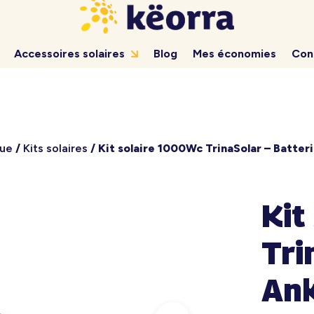
Accessoires solaires
Blog
Mes économies
Con
que
/
Kits solaires
/ Kit solaire 1000Wc TrinaSolar – Batter
Kit
Tri
Ank