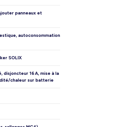
’ajouter panneaux et
estique, autoconsommation
nker SOLIX
, disjoncteur 16 A, mise à la
dité/chaleur sur batterie
r, rallonges MC4)