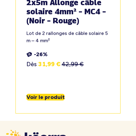
2x5m Allonge câble
solaire 4mm² – MC4 –
(Noir – Rouge)
Lot de 2 rallonges de câble solaire 5
m – 4 mm²
-26%
Dès
31,99
€
42,99
€
Voir le produit