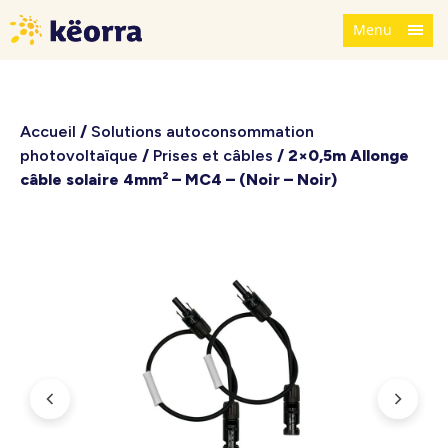
Menu
Accueil
/
Solutions autoconsommation
photovoltaïque
/
Prises et câbles
/ 2×0,5m Allonge
câble solaire 4mm² – MC4 – (Noir – Noir)