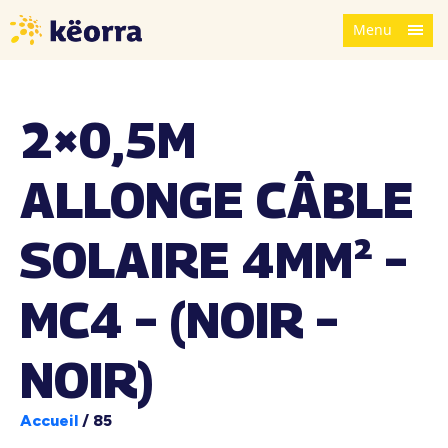
Menu
2×0,5M
ALLONGE CÂBLE
SOLAIRE 4MM² –
MC4 – (NOIR –
NOIR)
Accueil
/
85