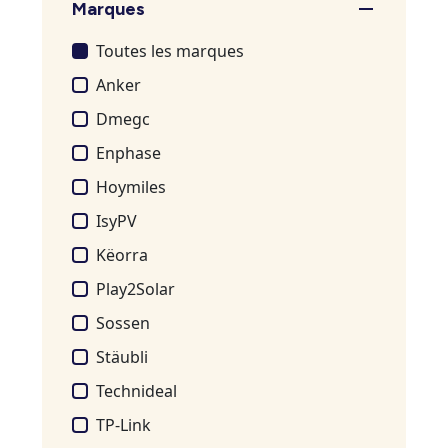
Marques
Toutes les marques
Anker
Dmegc
Enphase
Hoymiles
IsyPV
Këorra
Play2Solar
Sossen
Stäubli
Technideal
TP-Link