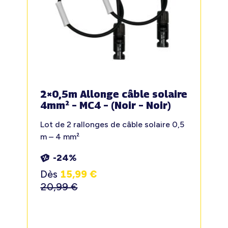
2×0,5m Allonge câble solaire
4mm² – MC4 – (Noir – Noir)
Lot de 2 rallonges de câble solaire 0,5
m – 4 mm²
-24%
Dès
15,99
€
20,99
€