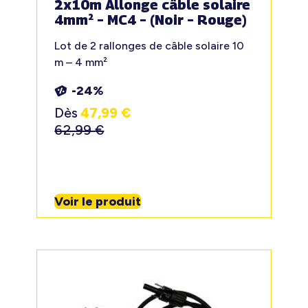
2x10m Allonge câble solaire
4mm² – MC4 – (Noir – Rouge)
Lot de 2 rallonges de câble solaire 10
m – 4 mm²
-24%
Dès
47,99
€
62,99
€
Voir le produit