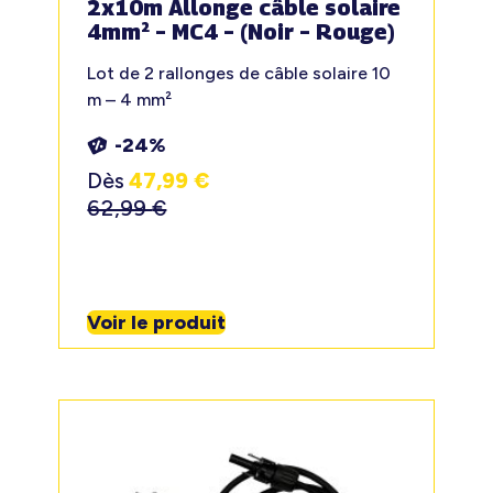
2x10m Allonge câble solaire
4mm² – MC4 – (Noir – Rouge)
Lot de 2 rallonges de câble solaire 10
m – 4 mm²
-24%
Dès
47,99
€
62,99
€
Voir le produit