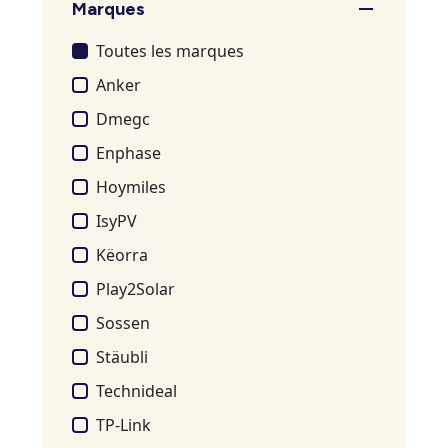
Marques
Toutes les marques
Anker
Dmegc
Enphase
Hoymiles
IsyPV
Këorra
Play2Solar
Sossen
Stäubli
Technideal
TP-Link