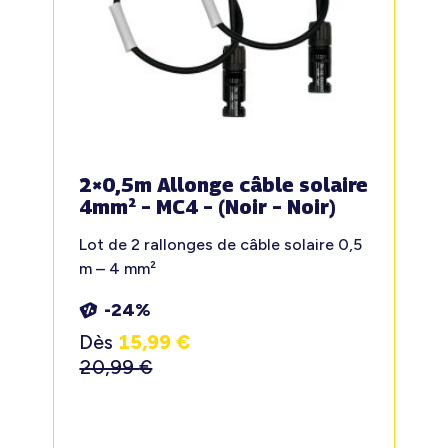
2×0,5m Allonge câble solaire
4mm² – MC4 – (Noir – Noir)
Lot de 2 rallonges de câble solaire 0,5
m – 4 mm²
-24%
Dès
15,99
€
20,99
€