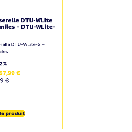
serelle DTU-WLite
miles – DTU-WLite-
relle DTU-WLite-S –
iles
12%
57,99
€
99
€
 le produit