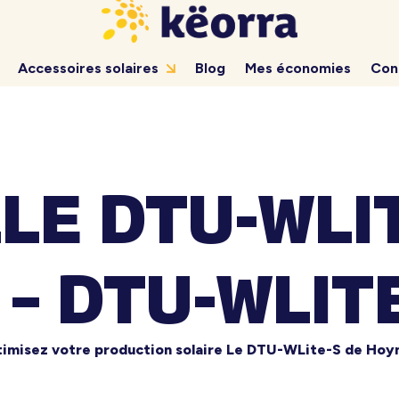
Accessoires solaires
Blog
Mes économies
Con
LE DTU-WLI
– DTU-WLIT
imisez votre production solaire Le DTU-WLite-S de Hoym