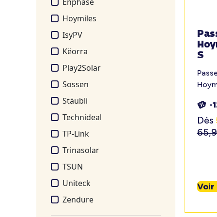
Enphase
Hoymiles
Pas
IsyPV
Hoy
Këorra
S
Play2Solar
Passe
Sossen
Hoym
Stäubli
-
Technideal
Dès
65,
TP-Link
Trinasolar
TSUN
Uniteck
Voir
Zendure