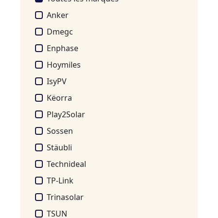
Anker
Dmegc
Enphase
Hoymiles
IsyPV
Këorra
Play2Solar
Sossen
Stäubli
Technideal
TP-Link
Trinasolar
TSUN