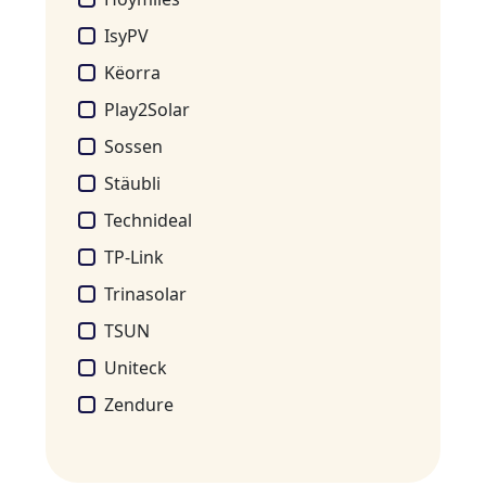
IsyPV
Këorra
Play2Solar
Sossen
Stäubli
Technideal
TP-Link
Trinasolar
TSUN
Uniteck
Zendure