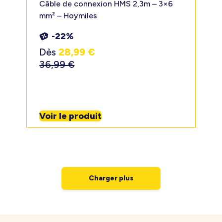
Câble de connexion HMS 2,3m – 3×6
mm² – Hoymiles
-22%
Dès
28,99
€
36,99
€
Voir le produit
Charger plus