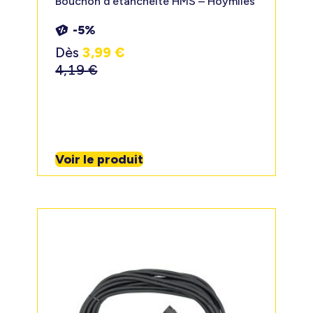
Bouchon d’étanchéité HMS – Hoymiles
-5%
Dès
3,99
€
4,19
€
Voir le produit