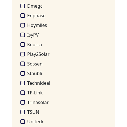
Dmegc
Enphase
Hoymiles
IsyPV
Këorra
Play2Solar
Sossen
Stäubli
Technideal
TP-Link
Trinasolar
TSUN
Uniteck