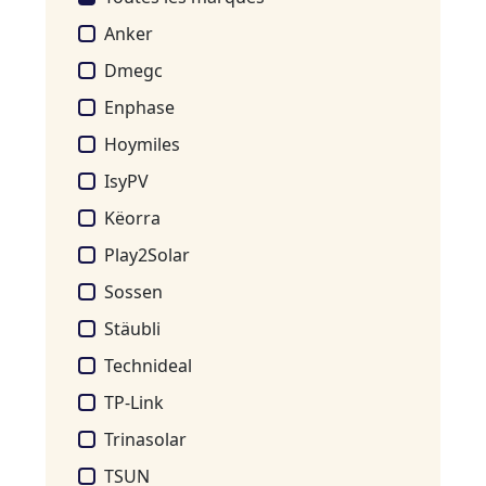
Anker
Dmegc
Enphase
Hoymiles
IsyPV
Këorra
Play2Solar
Sossen
Stäubli
Technideal
TP-Link
Trinasolar
TSUN