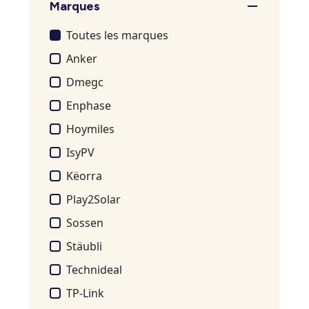
Marques
Toutes les marques
Anker
Dmegc
Enphase
Hoymiles
IsyPV
Këorra
Play2Solar
Sossen
Stäubli
Technideal
TP-Link