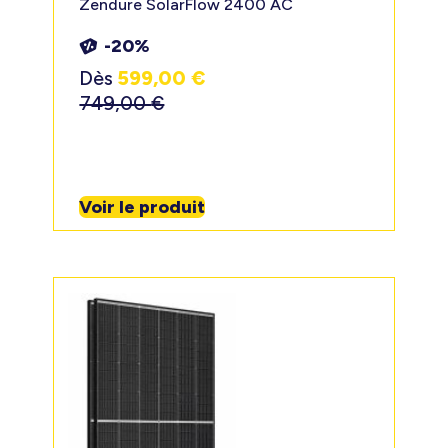
Zendure SolarFlow 2400 AC
-20%
Dès
599,00
€
749,00
€
Voir le produit