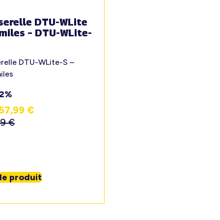
serelle DTU-WLite
miles – DTU-WLite-
relle DTU-WLite-S –
iles
12%
57,99
€
99
€
 le produit