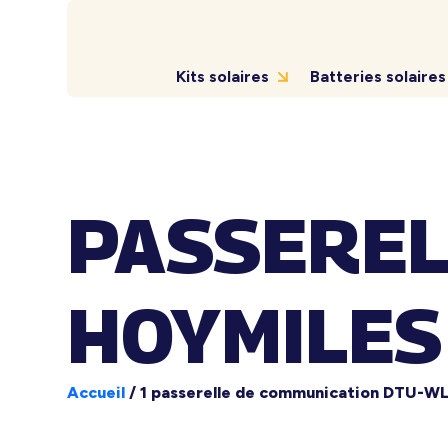
Kits solaires
Batteries solaires
PASSEREL
HOYMILES 
Accueil
/
1 passerelle de communication DTU-WL