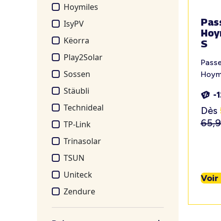
Hoymiles
Pas
IsyPV
Hoy
Këorra
S
Play2Solar
Passe
Sossen
Hoym
Stäubli
-
Technideal
Dès
65,
TP-Link
Trinasolar
TSUN
Uniteck
Voir
Zendure