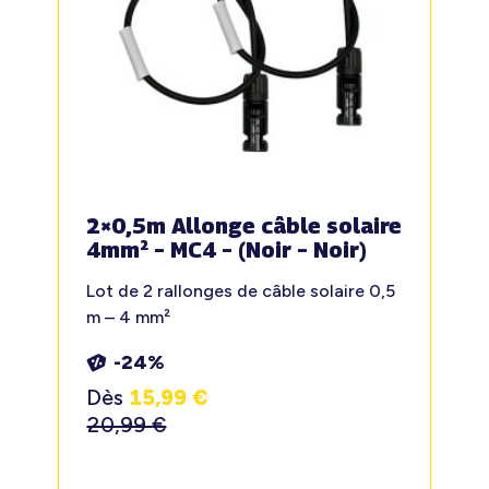
2×0,5m Allonge câble solaire
4mm² – MC4 – (Noir – Noir)
Lot de 2 rallonges de câble solaire 0,5
m – 4 mm²
-24%
Dès
15,99
€
20,99
€