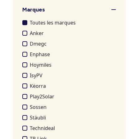
Marques
Toutes les marques
Anker
Dmegc
Enphase
Hoymiles
IsyPV
Këorra
Play2Solar
Sossen
Stäubli
Technideal
TP-Link