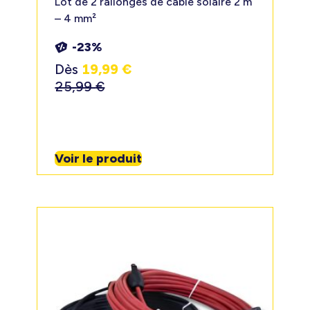
Lot de 2 rallonges de câble solaire 2 m
– 4 mm²
-23%
Dès
19,99
€
25,99
€
Voir le produit