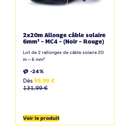
2x20m Allonge câble solaire
6mm² – MC4 – (Noir – Rouge)
Lot de 2 rallonges de câble solaire 20
m – 6 mm²
-24%
Dès
99,99
€
131,99
€
Voir le produit