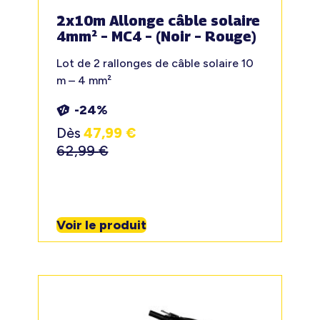
2x10m Allonge câble solaire
4mm² – MC4 – (Noir – Rouge)
Lot de 2 rallonges de câble solaire 10
m – 4 mm²
-24%
Dès
47,99
€
62,99
€
Voir le produit