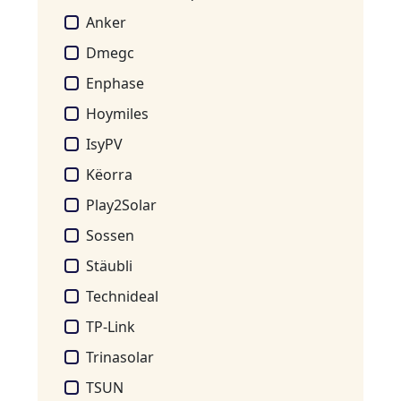
Anker
Dmegc
Enphase
Hoymiles
IsyPV
Këorra
Play2Solar
Sossen
Stäubli
Technideal
TP-Link
Trinasolar
TSUN