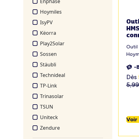
Enphase
Hoymiles
Out
IsyPV
HMS
Këorra
con
Play2Solar
Outil
Sossen
Hoym
Stäubli
-
Technideal
Dès
5,9
TP-Link
Trinasolar
TSUN
Uniteck
Voir
Zendure