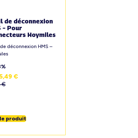
il de déconnexion
 – Pour
necteurs Hoymiles
 de déconnexion HMS –
iles
8%
5,49
€
9
€
 le produit