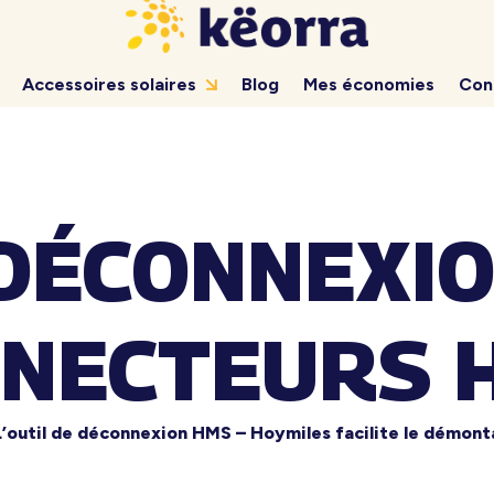
Accessoires solaires
Blog
Mes économies
Con
 DÉCONNEXIO
NECTEURS 
’outil de déconnexion HMS – Hoymiles facilite le démon