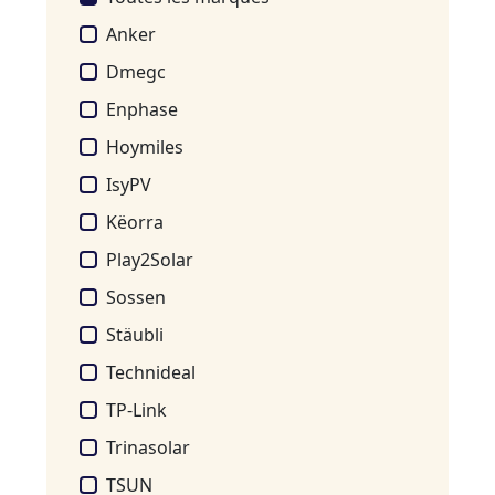
Anker
Dmegc
Enphase
Hoymiles
IsyPV
Këorra
Play2Solar
Sossen
Stäubli
Technideal
TP-Link
Trinasolar
TSUN