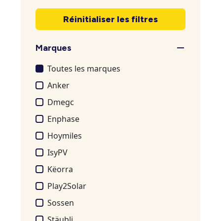
Réinitialiser les filtres
Marques
Toutes les marques
Anker
Dmegc
Enphase
Hoymiles
IsyPV
Këorra
Play2Solar
Sossen
Stäubli