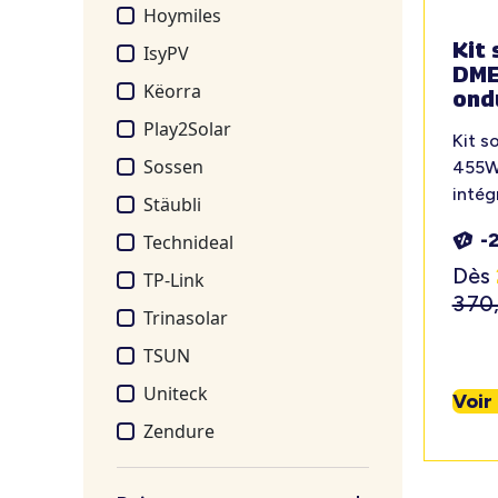
Hoymiles
Kit 
IsyPV
DME
Këorra
ond
Play2Solar
Kit s
Sossen
455W
intég
Stäubli
-
Technideal
Dès
TP-Link
370
Trinasolar
TSUN
Uniteck
Voir
Zendure