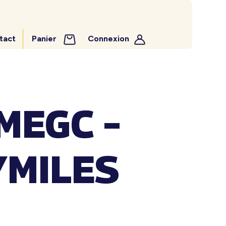
tact
Panier
Connexion
MEGC –
YMILES