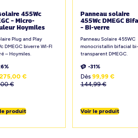
solaire 455Wc
Panneau solaire
GC – Micro-
455Wc DMEGC Bifa
uleur Hoymiles
– Bi-verre
olaire Plug and Play
Panneau Solaire 455WC
c DMEGC biverre WI-FI
monocristallin bifacial bi
ré – Hoymiles.
transparent DMEGC.
26%
-31%
275,00
€
Dès
99,99
€
,00
€
144,99
€
 le produit
Voir le produit