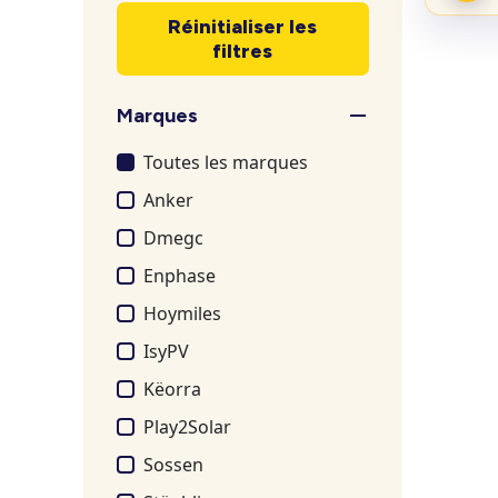
Réinitialiser les
filtres
Marques
Toutes les marques
Anker
Dmegc
Enphase
Hoymiles
IsyPV
Këorra
Play2Solar
Sossen