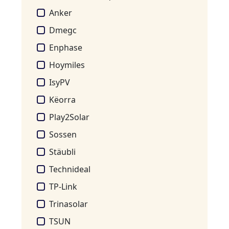
Anker
Dmegc
Enphase
Hoymiles
IsyPV
Këorra
Play2Solar
Sossen
Stäubli
Technideal
TP-Link
Trinasolar
TSUN