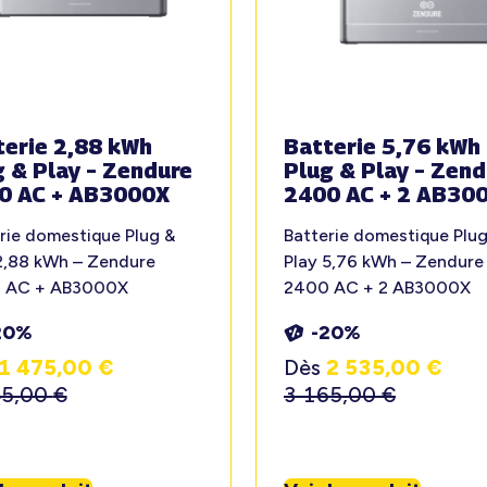
terie 2,88 kWh
Batterie 5,76 kWh
g & Play – Zendure
Plug & Play – Zend
0 AC + AB3000X
2400 AC + 2 AB30
rie domestique Plug &
Batterie domestique Plug
2,88 kWh – Zendure
Play 5,76 kWh – Zendure
 AC + AB3000X
2400 AC + 2 AB3000X
20%
-20%
1 475,00
€
Dès
2 535,00
€
45,00
€
3 165,00
€