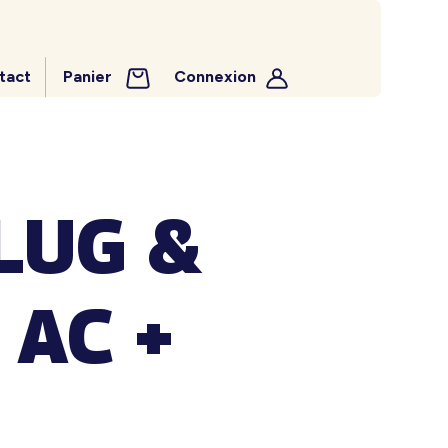
tact
Panier
Connexion
LUG &
 AC +