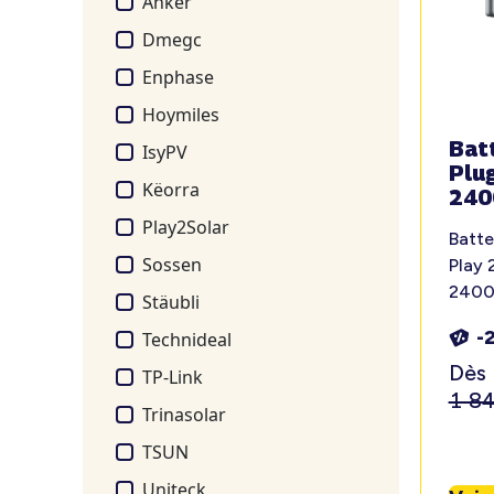
Anker
Dmegc
Enphase
Hoymiles
Bat
IsyPV
Plu
Këorra
240
Play2Solar
Batte
Sossen
Play 
2400
Stäubli
-
Technideal
Dès
TP-Link
1 8
Trinasolar
TSUN
Uniteck