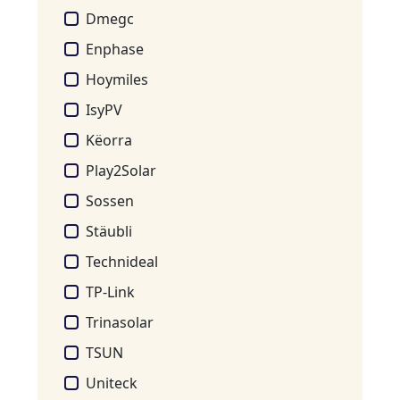
Dmegc
Enphase
Hoymiles
IsyPV
Këorra
Play2Solar
Sossen
Stäubli
Technideal
TP-Link
Trinasolar
TSUN
Uniteck