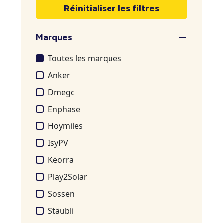
Réinitialiser les filtres
Marques
Toutes les marques
Anker
Dmegc
Enphase
Hoymiles
IsyPV
Këorra
Play2Solar
Sossen
Stäubli