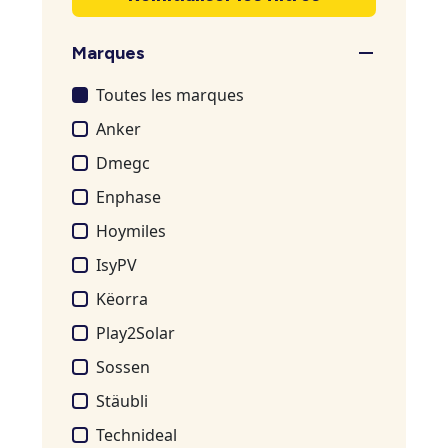
Marques
Toutes les marques
Anker
Dmegc
Enphase
Hoymiles
IsyPV
Këorra
Play2Solar
Sossen
Stäubli
Technideal