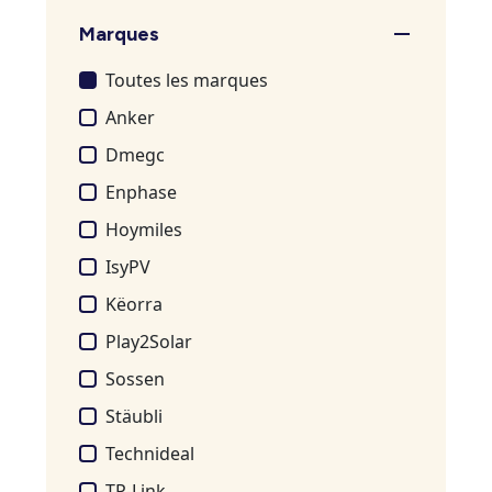
Marques
Toutes les marques
Anker
Dmegc
Enphase
Hoymiles
IsyPV
Këorra
Play2Solar
Sossen
Stäubli
Technideal
TP-Link