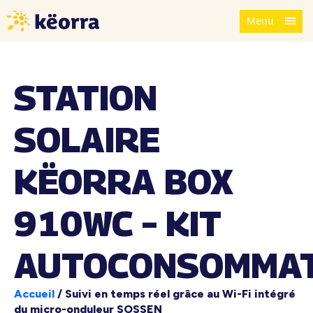
Menu
STATION
SOLAIRE
KËORRA BOX
910WC – KIT
AUTOCONSOMMAT
Accueil
/
Suivi en temps réel grâce au Wi-Fi intégré
du micro-onduleur SOSSEN