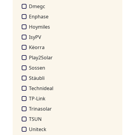
Dmegc
Enphase
Hoymiles
IsyPV
Këorra
Play2Solar
Sossen
Stäubli
Technideal
TP-Link
Trinasolar
TSUN
Uniteck