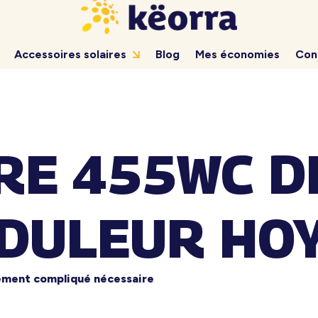
Accessoires solaires
Blog
Mes économies
Con
IRE 455WC D
DULEUR HO
ement compliqué nécessaire