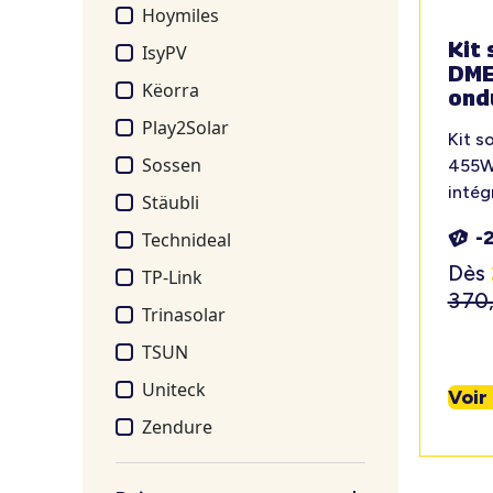
Hoymiles
Kit 
IsyPV
DME
Këorra
ond
Play2Solar
Kit s
Sossen
455W
intég
Stäubli
-
Technideal
Dès
TP-Link
370
Trinasolar
TSUN
Uniteck
Voir
Zendure