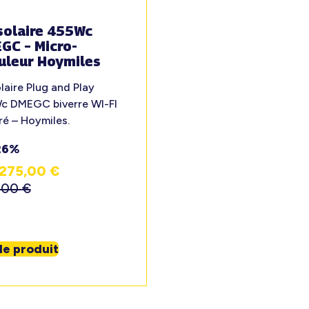
solaire 455Wc
GC – Micro-
uleur Hoymiles
olaire Plug and Play
c DMEGC biverre WI-FI
ré – Hoymiles.
26%
275,00
€
,00
€
 le produit