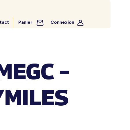
tact
Panier
Connexion
MEGC –
YMILES