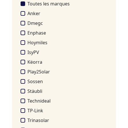
Toutes les marques
Anker
Dmegc
Enphase
Hoymiles
IsyPV
Këorra
Play2Solar
Sossen
Stäubli
Technideal
TP-Link
Trinasolar