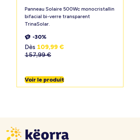
Panneau Solaire 500Wc monocristallin
bifacial bi-verre transparent
TrinaSolar.
-30%
Dès
109,99
€
157,99
€
Voir le produit