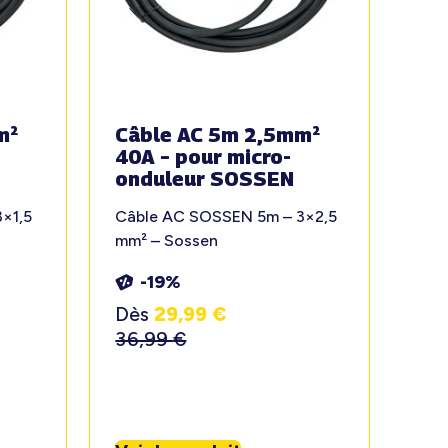
m²
Câble AC 5m 2,5mm²
40A – pour micro-
onduleur SOSSEN
×1,5
Câble AC SOSSEN 5m – 3×2,5
mm² – Sossen
-19%
Dès
29,99
€
36,99
€