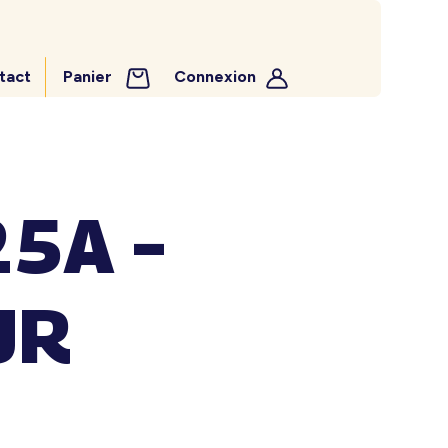
tact
Panier
Connexion
5A –
UR