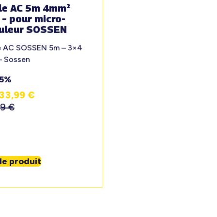
le AC 5m 4mm²
 – pour micro-
uleur SOSSEN
e AC SOSSEN 5m – 3×4
– Sossen
15%
33,99
€
99
€
 le produit