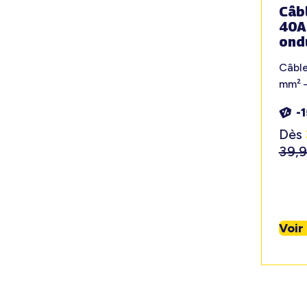
Câb
40A
ond
Câbl
mm² 
-
Dès
39,
Voir