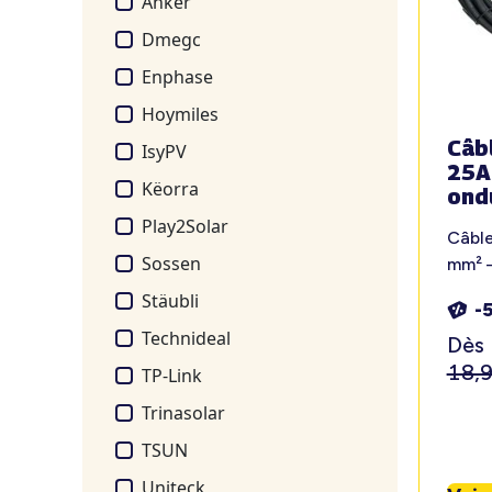
Anker
Dmegc
Enphase
Hoymiles
Câb
IsyPV
25A
Këorra
ond
Play2Solar
Câbl
Sossen
mm² 
Stäubli
-
Technideal
Dès
18,
TP-Link
Trinasolar
TSUN
Uniteck