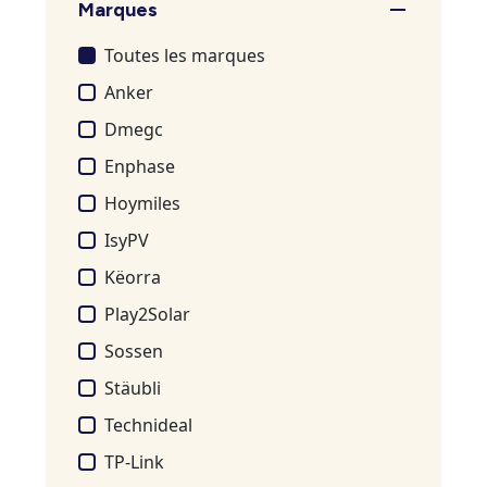
Marques
Toutes les marques
Anker
Dmegc
Enphase
Hoymiles
IsyPV
Këorra
Play2Solar
Sossen
Stäubli
Technideal
TP-Link