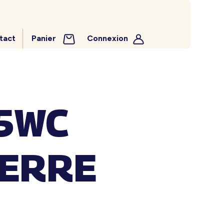
tact
Panier
Connexion
55WC
VERRE