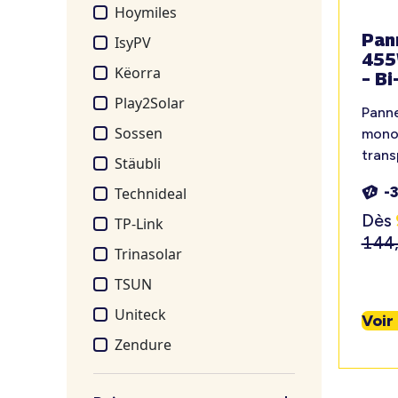
Hoymiles
Pan
IsyPV
455
Këorra
– Bi
Play2Solar
Pann
Sossen
monoc
tran
Stäubli
-
Technideal
Dès
TP-Link
144
Trinasolar
TSUN
Uniteck
Voir
Zendure