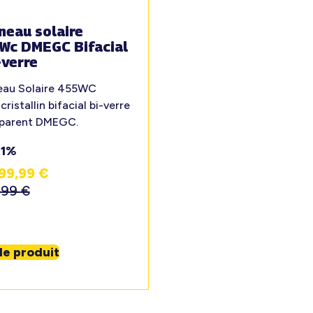
neau solaire
Wc DMEGC Bifacial
-verre
eau Solaire 455WC
ristallin bifacial bi-verre
sparent DMEGC.
31%
99,99
€
,99
€
 le produit