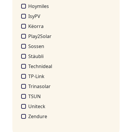
Hoymiles
IsyPV
Këorra
Play2Solar
Sossen
Stäubli
Technideal
TP-Link
Trinasolar
TSUN
Uniteck
Zendure