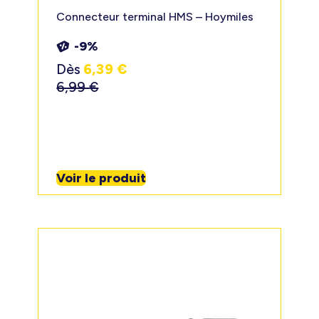
Connecteur terminal HMS – Hoymiles
-9%
Dès
6,39
€
6,99
€
Voir le produit