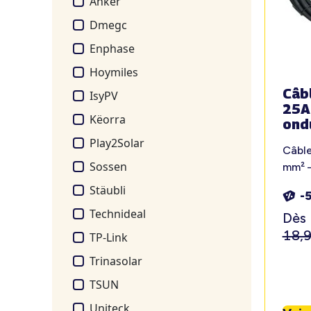
Anker
Dmegc
Enphase
Hoymiles
Câb
IsyPV
25A
Këorra
ond
Play2Solar
Câbl
Sossen
mm² 
Stäubli
-
Technideal
Dès
18,
TP-Link
Trinasolar
TSUN
Uniteck