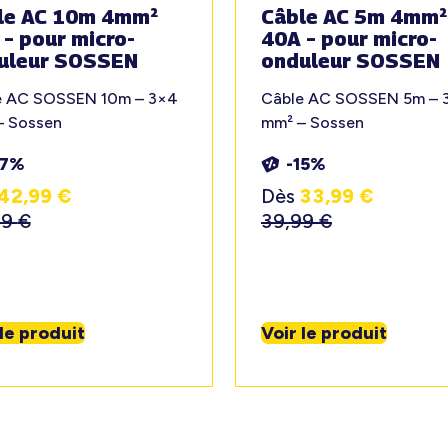
le AC 10m 4mm²
Câble AC 5m 4mm²
 – pour micro-
40A – pour micro-
uleur SOSSEN
onduleur SOSSEN
e AC SOSSEN 10m – 3×4
Câble AC SOSSEN 5m – 
– Sossen
mm² – Sossen
17%
-15%
42,99
€
Dès
33,99
€
99
€
39,99
€
 le produit
Voir le produit