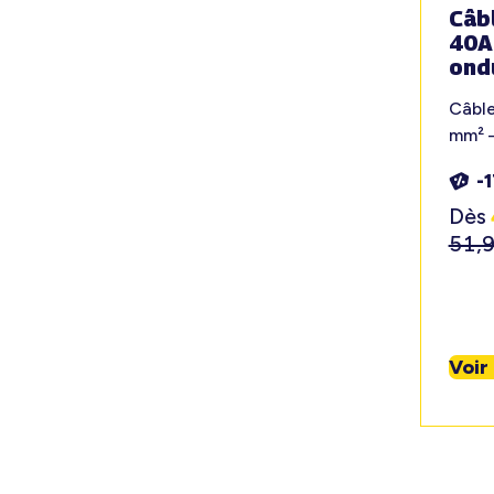
Câb
40A
ond
Câbl
mm² 
-
Dès
51,
Voir