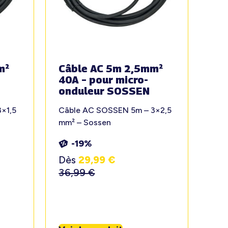
m²
Câble AC 5m 2,5mm²
40A – pour micro-
onduleur SOSSEN
×1,5
Câble AC SOSSEN 5m – 3×2,5
mm² – Sossen
-19%
Dès
29,99
€
36,99
€