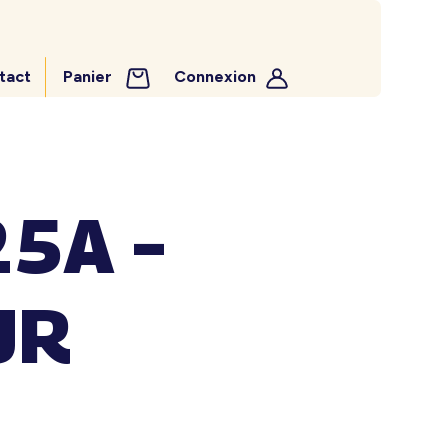
tact
Panier
Connexion
5A –
UR