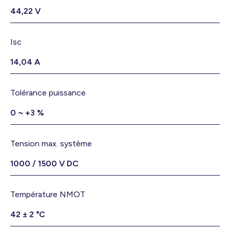
44,22 V
Isc
14,04 A
Tolérance puissance
0 ~ +3 %
Tension max. système
1000 / 1500 V DC
Température NMOT
42 ± 2 °C