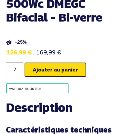
500Wc DMEGC
Bifacial – Bi-verre
-25%
126,99
€
169,99
€
quantité
Ajouter au panier
de
Panneau
solaire
500Wc
DMEGC
Description
Bifacial
–
Bi-
Caractéristiques techniques
verre