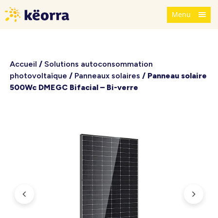
Menu
Accueil
/
Solutions autoconsommation
photovoltaïque
/
Panneaux solaires
/ Panneau solaire
500Wc DMEGC Bifacial – Bi-verre