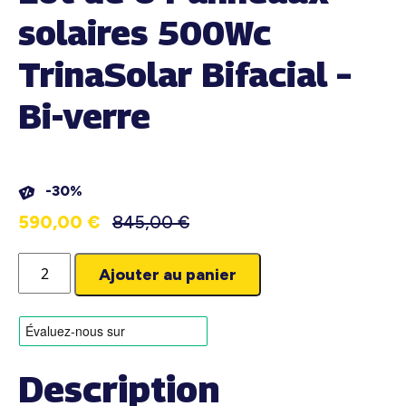
solaires 500Wc
TrinaSolar Bifacial –
Bi-verre
-30%
590,00
€
845,00
€
quantité
Ajouter au panier
de
Lot
de
6
Panneaux
Description
solaires