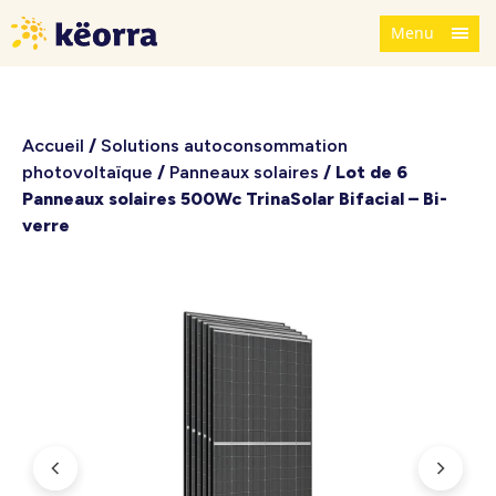
Menu
Accueil
/
Solutions autoconsommation
photovoltaïque
/
Panneaux solaires
/ Lot de 6
Panneaux solaires 500Wc TrinaSolar Bifacial – Bi-
verre