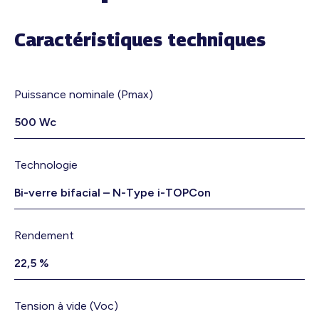
500Wc
TrinaSolar
Caractéristiques techniques
Bifacial
–
Bi-
verre
Puissance nominale (Pmax)
500 Wc
Technologie
Bi-verre bifacial – N-Type i-TOPCon
Rendement
22,5 %
Tension à vide (Voc)