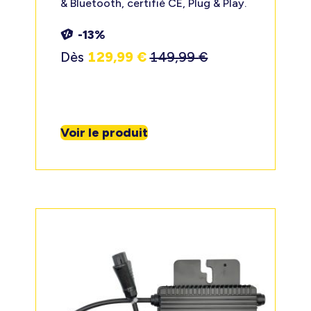
& Bluetooth, certifié CE, Plug & Play.
-13%
Dès
129,99
€
149,99
€
Voir le produit