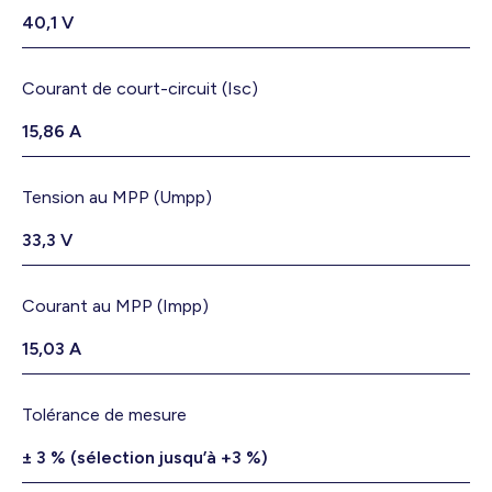
40,1 V
Courant de court-circuit (Isc)
15,86 A
Tension au MPP (Umpp)
33,3 V
Courant au MPP (Impp)
15,03 A
Tolérance de mesure
± 3 % (sélection jusqu’à +3 %)