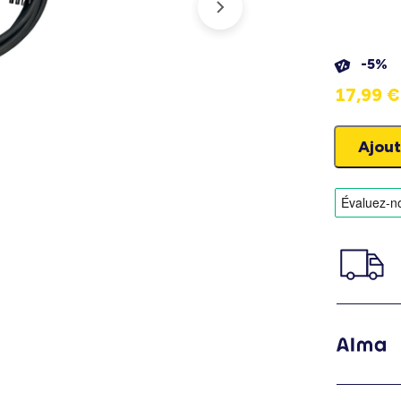
-5%
17,99
€
Ajout