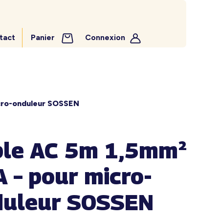
tact
Panier
Connexion
cro-onduleur SOSSEN
ble AC 5m 1,5mm²
 – pour micro-
duleur SOSSEN