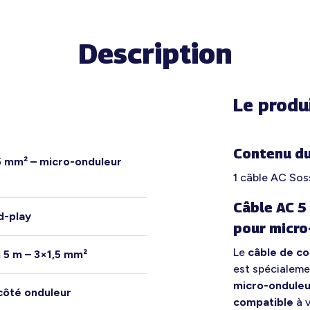
Description
Le produ
Contenu du
5 mm² – micro-onduleur
1 câble AC Sos
Câble AC 5
d-play
pour micro
Le
câble de co
 5 m – 3×1,5 mm²
est spécialeme
micro-onduleu
côté onduleur
compatible
à v