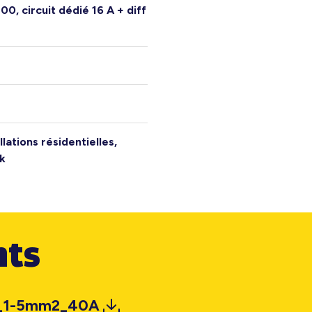
0, circuit dédié 16 A + diff
llations résidentielles,
k
ts
m_1-5mm2_40A