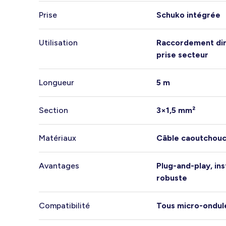
Prise
Schuko intégrée
Utilisation
Raccordement dir
prise secteur
Longueur
5 m
Section
3×1,5 mm²
Matériaux
Câble caoutchouc 
Avantages
Plug-and-play, ins
robuste
Compatibilité
Tous micro-ondul