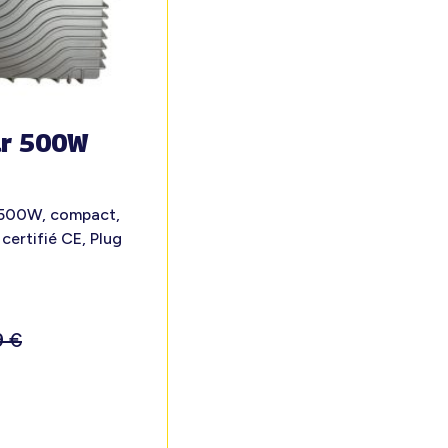
ur 500W
 500W, compact,
 certifié CE, Plug
9
€