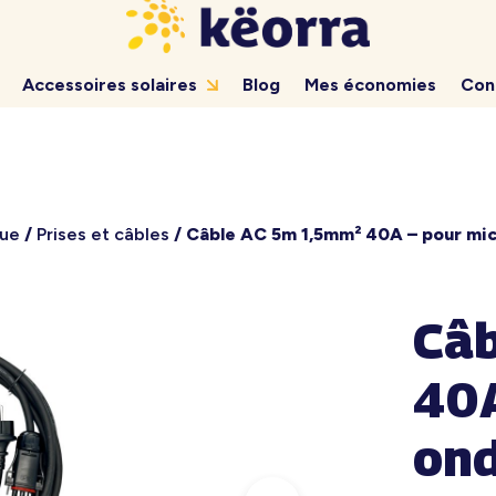
Accessoires solaires
Blog
Mes économies
Con
que
/
Prises et câbles
/ Câble AC 5m 1,5mm² 40A – pour mi
Câ
40A
on