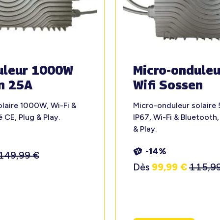
uleur 1000W
Micro-ondule
n 25A
Wifi Sossen
laire 1000W, Wi-Fi &
Micro-onduleur solaire
é CE, Plug & Play.
IP67, Wi-Fi & Bluetooth,
& Play.
-14%
149,99
€
Dès
99,99
€
115,9