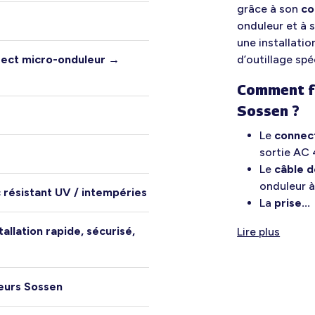
grâce à son
co
onduleur et à 
une installati
ect micro-onduleur →
d’outillage spé
Comment fo
Sossen ?
Le
connec
sortie AC 
Le
câble d
onduleur à
résistant UV / intempéries
La
prise...
tallation rapide, sécurisé,
Lire plus
eurs Sossen