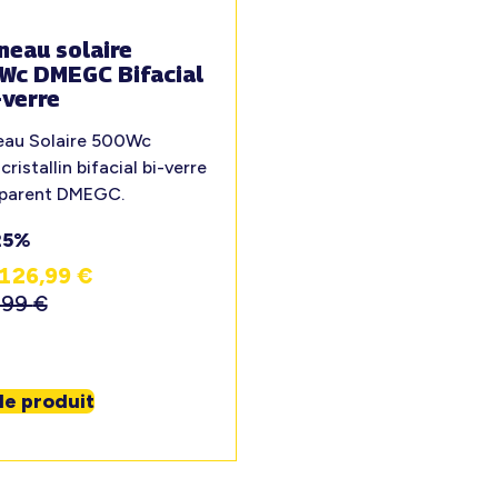
neau solaire
Wc DMEGC Bifacial
-verre
eau Solaire 500Wc
ristallin bifacial bi-verre
sparent DMEGC.
25%
126,99
€
,99
€
 le produit