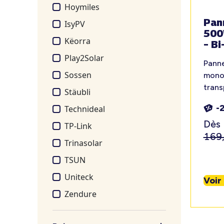
Hoymiles
Pan
IsyPV
500
Këorra
– Bi
Play2Solar
Pann
Sossen
monoc
tran
Stäubli
-
Technideal
Dès
TP-Link
169
Trinasolar
TSUN
Uniteck
Voir
Zendure