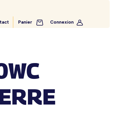
tact
Panier
Connexion
00WC
VERRE