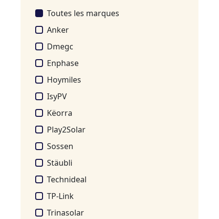
Toutes les marques
Anker
Dmegc
Enphase
Hoymiles
IsyPV
Këorra
Play2Solar
Sossen
Stäubli
Technideal
TP-Link
Trinasolar