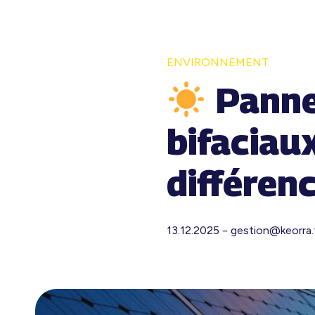
ENVIRONNEMENT
Pannea
bifaciau
différen
–
13.12.2025
gestion@keorra.