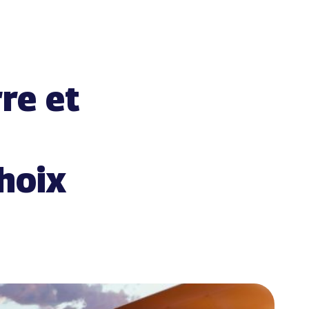
re et
 choix