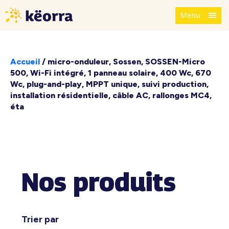
Menu
Accueil
/
micro-onduleur, Sossen, SOSSEN-Micro
500, Wi-Fi intégré, 1 panneau solaire, 400 Wc, 670
Wc, plug-and-play, MPPT unique, suivi production,
installation résidentielle, câble AC, rallonges MC4,
éta
Nos produits
Trier par