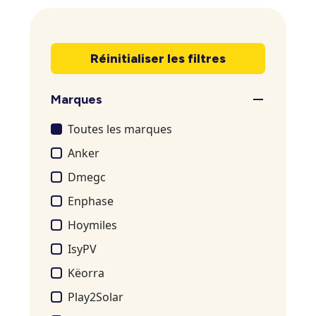
Réinitialiser les filtres
Marques
Toutes les marques
Anker
Dmegc
Enphase
Hoymiles
IsyPV
Këorra
Play2Solar