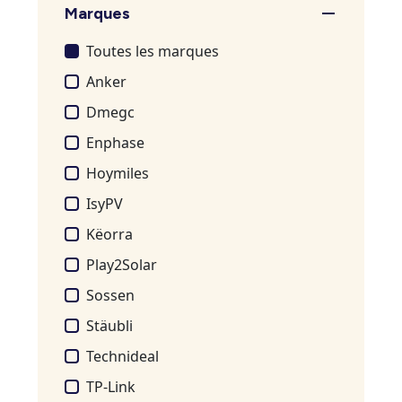
Marques
Toutes les marques
Anker
Dmegc
Enphase
Hoymiles
IsyPV
Këorra
Play2Solar
Sossen
Stäubli
Technideal
TP-Link