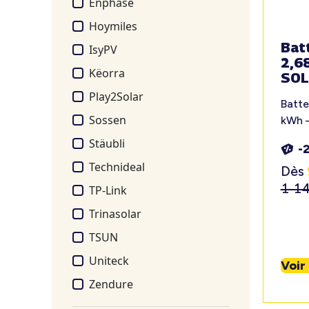
Enphase
Hoymiles
Batt
IsyPV
2,6
Këorra
SOL
Play2Solar
Batte
Sossen
kWh 
Stäubli
-
Technideal
Dès
1 1
TP-Link
Trinasolar
TSUN
Uniteck
Voir
Zendure