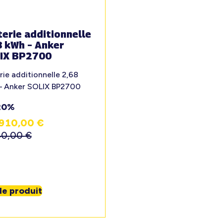
erie additionnelle
8 kWh – Anker
IX BP2700
rie additionnelle 2,68
– Anker SOLIX BP2700
20%
910,00
€
40,00
€
 le produit