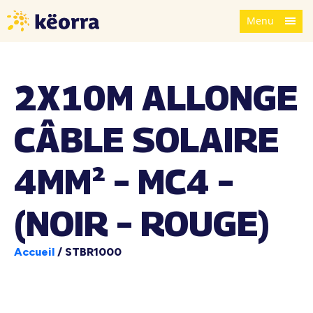
Menu
2X10M ALLONGE
CÂBLE SOLAIRE
4MM² – MC4 –
(NOIR – ROUGE)
Accueil
/
STBR1000