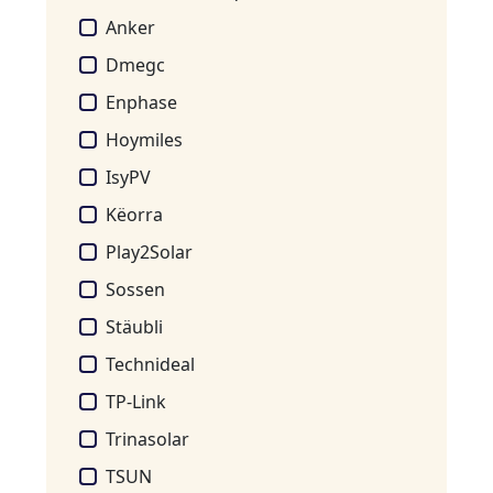
Anker
Dmegc
Enphase
Hoymiles
IsyPV
Këorra
Play2Solar
Sossen
Stäubli
Technideal
TP-Link
Trinasolar
TSUN