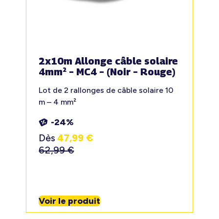
2x10m Allonge câble solaire
4mm² – MC4 – (Noir – Rouge)
Lot de 2 rallonges de câble solaire 10
m – 4 mm²
-24%
Dès
47,99
€
62,99
€
Voir le produit