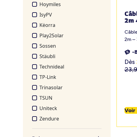
Hoymiles
Câb
IsyPV
2m 
Këorra
Câbl
Play2Solar
2m –
Sossen
-
Stäubli
Dès
Technideal
23,
TP-Link
Trinasolar
TSUN
Uniteck
Voir
Zendure