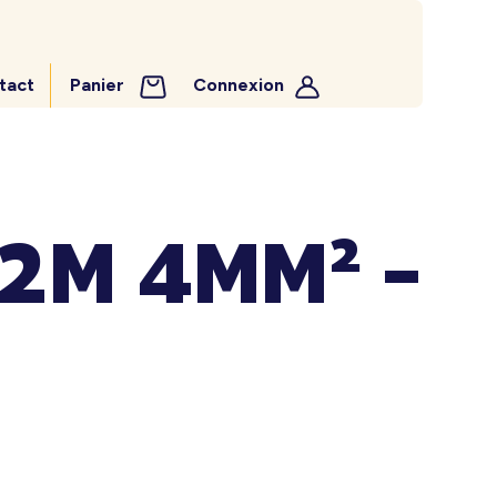
tact
Panier
Connexion
2M 4MM² –