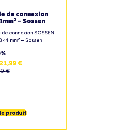
le de connexion
4mm² – Sossen
e de connexion SOSSEN
 3×4 mm² – Sossen
8%
21,99
€
99
€
 le produit