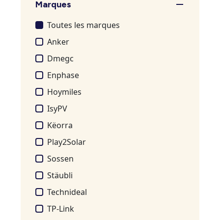
Marques
Toutes les marques
Anker
Dmegc
Enphase
Hoymiles
IsyPV
Këorra
Play2Solar
Sossen
Stäubli
Technideal
TP-Link