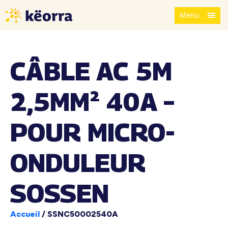
Menu
CÂBLE AC 5M
2,5MM² 40A –
POUR MICRO-
ONDULEUR
SOSSEN
Accueil
/
SSNC50002540A