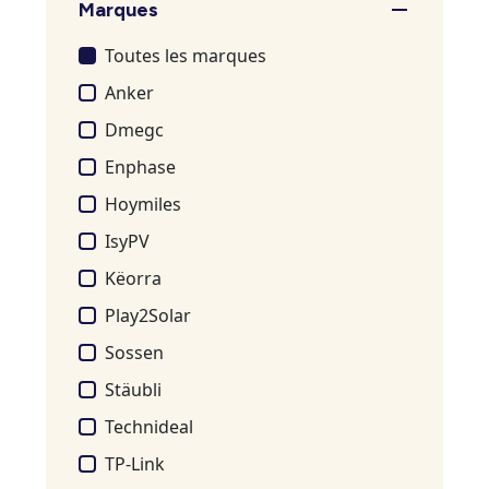
Marques
Toutes les marques
Anker
Dmegc
Enphase
Hoymiles
IsyPV
Këorra
Play2Solar
Sossen
Stäubli
Technideal
TP-Link