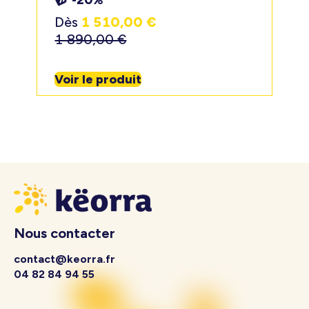
-20%
Dès
1 510,00
€
1 890,00
€
Voir le produit
Nous contacter
contact@keorra.fr
04 82 84 94 55