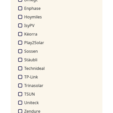
Enphase
Hoymiles
IsyPV
Këorra
Play2Solar
Sossen
Stäubli
Technideal
TP-Link
Trinasolar
TSUN
Uniteck
Zendure