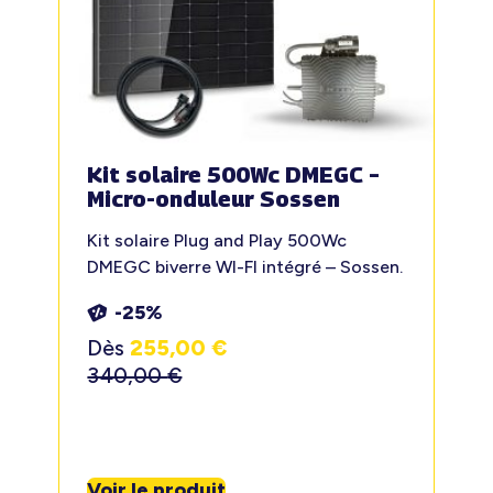
Kit solaire 500Wc DMEGC –
Micro-onduleur Sossen
Kit solaire Plug and Play 500Wc
DMEGC biverre WI-FI intégré – Sossen.
-25%
Dès
255,00
€
340,00
€
Voir le produit