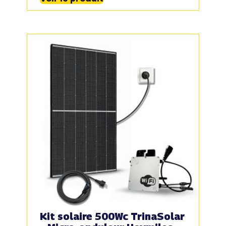
Kit solaire 500Wc TrinaSolar