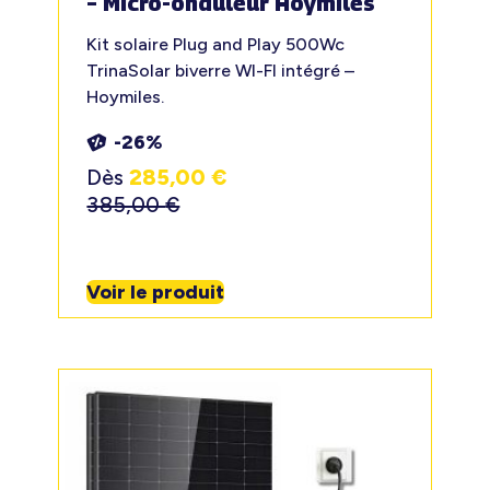
– Micro-onduleur Hoymiles
Kit solaire Plug and Play 500Wc
TrinaSolar biverre WI-FI intégré –
Hoymiles.
-26%
Dès
285,00
€
385,00
€
Voir le produit