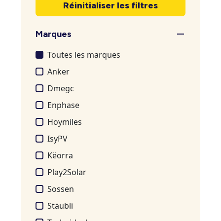
Réinitialiser les filtres
Marques
Toutes les marques
Anker
Dmegc
Enphase
Hoymiles
IsyPV
Këorra
Play2Solar
Sossen
Stäubli