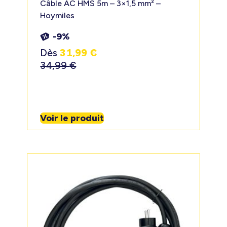
Câble AC HMS 5m – 3×1,5 mm² –
Hoymiles
-9%
Dès
31,99
€
34,99
€
Voir le produit