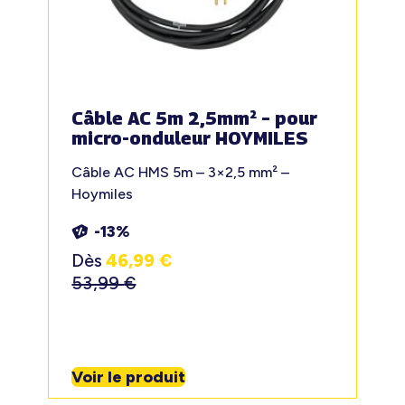
Câble AC 5m 2,5mm² – pour
micro-onduleur HOYMILES
Câble AC HMS 5m – 3×2,5 mm² –
Hoymiles
-13%
Dès
46,99
€
53,99
€
Voir le produit