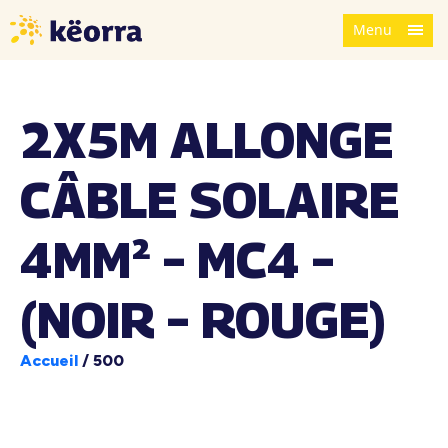
Menu
2X5M ALLONGE
CÂBLE SOLAIRE
4MM² – MC4 –
(NOIR – ROUGE)
Accueil
/
500