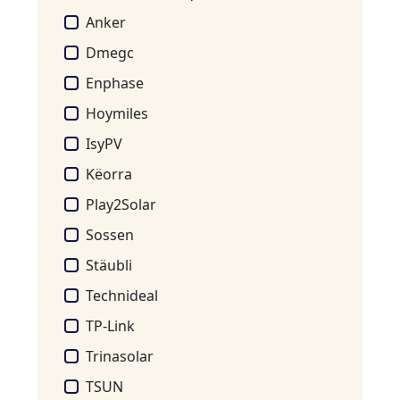
Anker
Dmegc
Enphase
Hoymiles
IsyPV
Këorra
Play2Solar
Sossen
Stäubli
Technideal
TP-Link
Trinasolar
TSUN