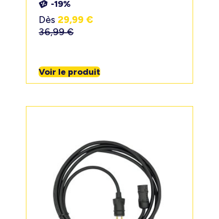
-19%
Dès
29,99
€
36,99
€
Voir le produit